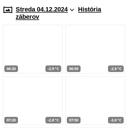
Streda 04.12.2024
História
záberov
06:20
-2,9 °C
06:50
-2,8 °C
07:20
-2,8 °C
07:50
-3,0 °C