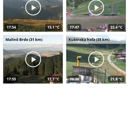
17:54
13,1 °C
17:47
22,4 °C
Malinô Brdo (31 km)
Kubínska hoľa (35 km)
17:55
17,7 °C
16:38
21,8 °C