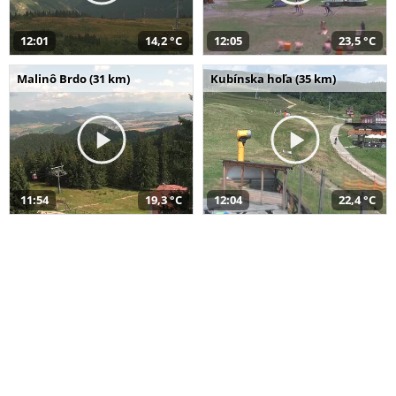
12:01
14,2 °C
12:05
23,5 °C
Malinô Brdo (31 km)
Kubínska hoľa (35 km)
11:54
19,3 °C
12:04
22,4 °C