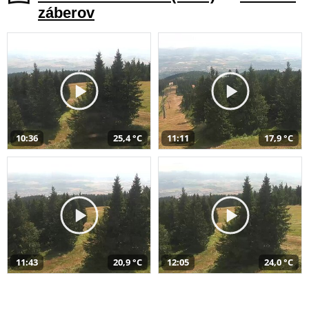
záberov
10:36
25,4 °C
11:11
17,9 °C
11:43
20,9 °C
12:05
24,0 °C