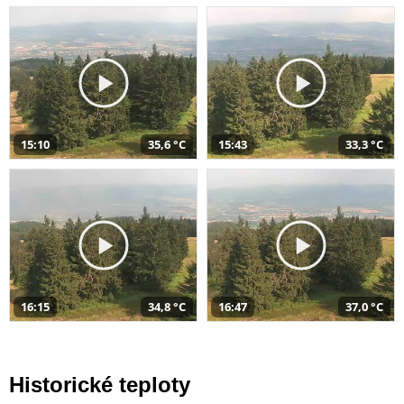
15:10
35,6 °C
15:43
33,3 °C
16:15
34,8 °C
16:47
37,0 °C
Historické teploty