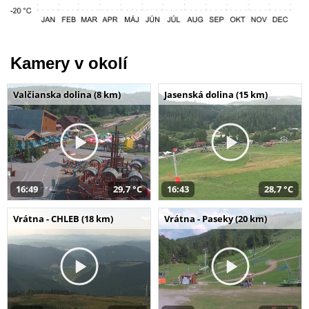
Kamery v okolí
Valčianska dolina (8 km)
Jasenská dolina (15 km)
16:49
29,7 °C
16:43
28,7 °C
Vrátna - CHLEB (18 km)
Vrátna - Paseky (20 km)