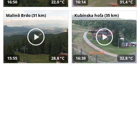
16:50
22,0 °C
16:14
31,4 °C
Malinô Brdo (31 km)
Kubínska hoľa (35 km)
15:55
28,8 °C
16:39
32,8 °C