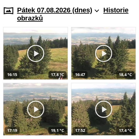
Pátek 07.08.2026 (dnes)
Historie
obrazků
16:15
17,8 °C
16:47
18,4 °C
17:19
19,1 °C
17:52
17,4 °C