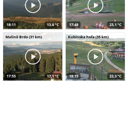
18:11
13,6 °C
17:48
23,1 °C
Malinô Brdo (31 km)
Kubínska hoľa (35 km)
17:55
17,1 °C
18:15
22,3 °C