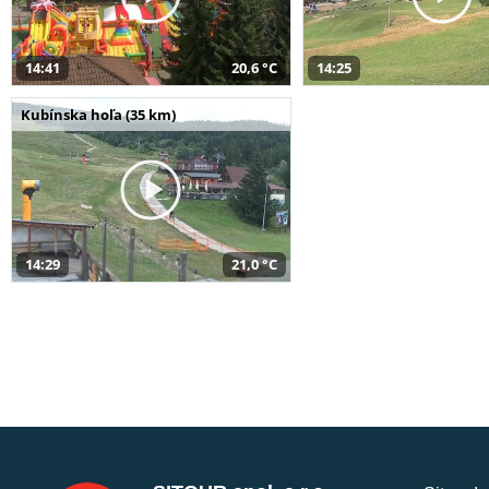
14:41
20,6 °C
14:25
Kubínska hoľa (35 km)
14:29
21,0 °C