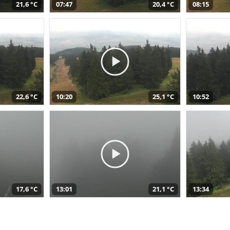
21,6 °C
07:47
20,4 °C
08:15
22,6 °C
10:20
25,1 °C
10:52
17,6 °C
13:01
21,1 °C
13:34