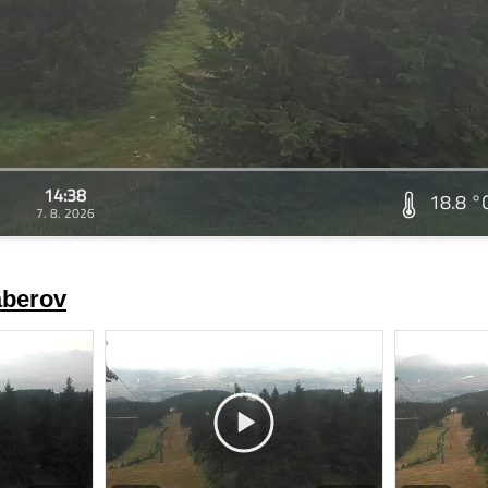
14:38
18.8 °
7. 8. 2026
áberov