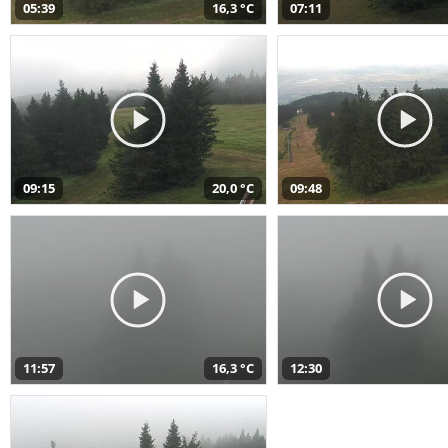
05:39
16,3 °C
07:11
09:15
20,0 °C
09:48
11:57
16,3 °C
12:30