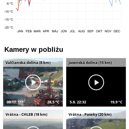
Kamery w pobliżu
Valčianska dolina (8 km)
Jasenská dolina (15 km)
09:17
28,5 °C
5.8. 22:32
19,9 °C
Vrátna - CHLEB (18 km)
Vrátna - Paseky (20 km)