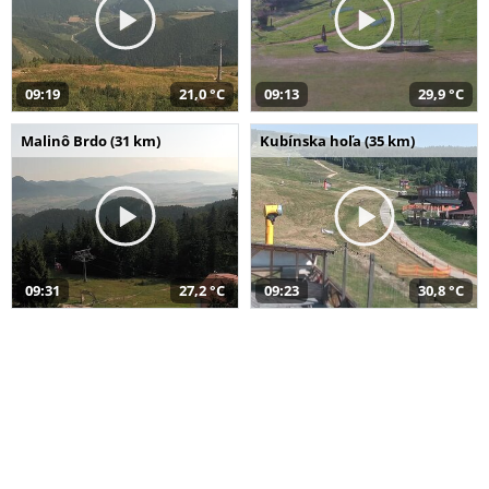
09:19
21,0 °C
09:13
29,9 °C
Malinô Brdo (31 km)
Kubínska hoľa (35 km)
09:31
27,2 °C
09:23
30,8 °C