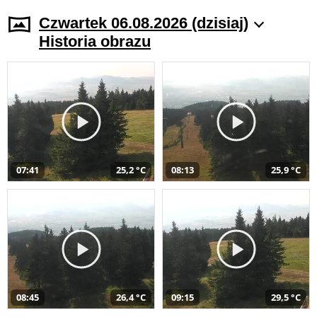
Czwartek 06.08.2026 (dzisiaj)
Historia obrazu
07:41
25,2 °C
08:13
25,9 °C
08:45
26,4 °C
09:15
29,5 °C