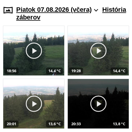
Piatok 07.08.2026 (včera)
História
záberov
18:56
14,4 °C
19:28
14,4 °C
20:01
13,6 °C
20:33
13,8 °C