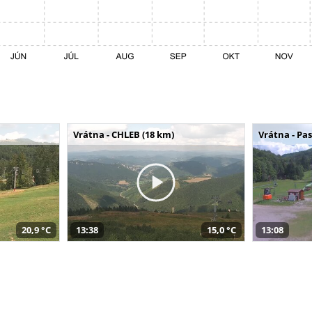
Vrátna - CHLEB (18 km)
Vrátna - Pa
20,9 °C
13:38
15,0 °C
13:08