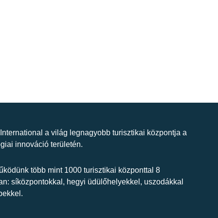
 International a világ legnagyobb turisztikai központja a
giai innováció területén.
ködünk több mint 1000 turisztikai központtal 8
n: síközpontokkal, hegyi üdülőhelyekkel, uszodákkal
bekkel.