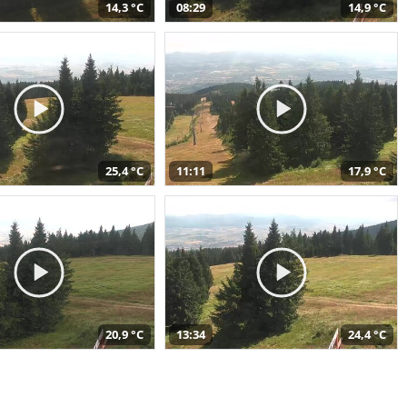
14,3 °C
08:29
14,9 °C
25,4 °C
11:11
17,9 °C
20,9 °C
13:34
24,4 °C