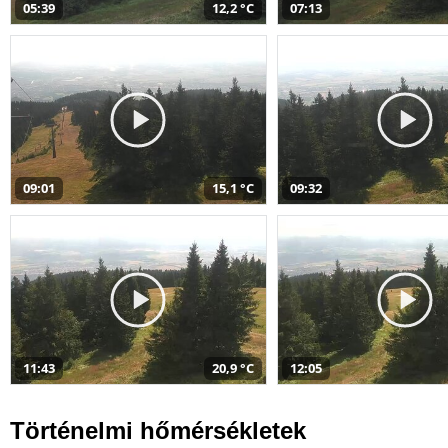
05:39
12,2 °C
07:13
09:01
15,1 °C
09:32
11:43
20,9 °C
12:05
Történelmi hőmérsékletek