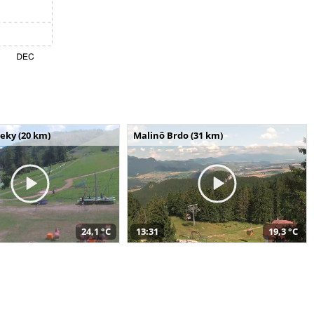
seky (20 km)
Malinô Brdo (31 km)
24,1 °C
13:31
19,3 °C