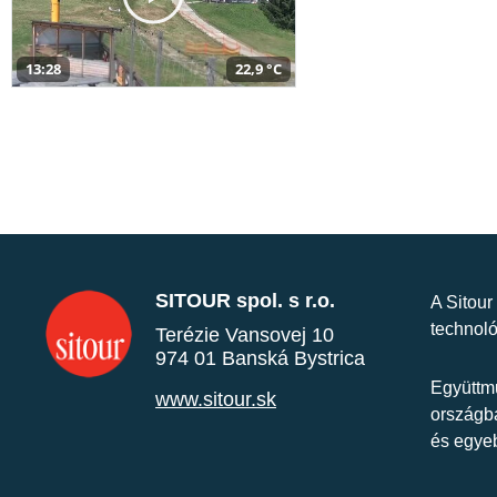
13:28
22,9 °C
SITOUR spol. s r.o.
A Sitour
technoló
Terézie Vansovej 10
974 01 Banská Bystrica
Együttmű
www.sitour.sk
országba
és egye