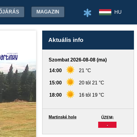
ŐJÁRÁS
MAGAZIN
HU
Aktuális info
Szombat 2026-08-08 (ma)
14:00
21 °C
15:00
20 tól 21 °C
18:00
16 tól 19 °C
Martinské hole
ŰZEM:
-