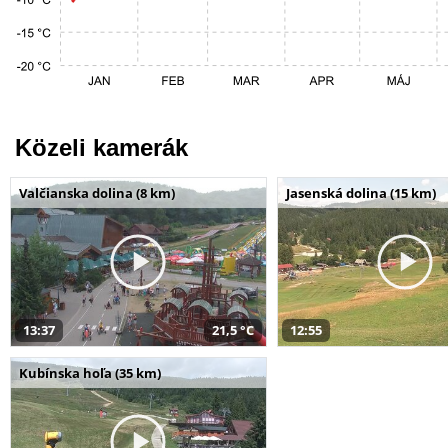
Közeli kamerák
Valčianska dolina (8 km)
Jasenská dolina (15 km)
13:37
21,5 °C
12:55
Kubínska hoľa (35 km)