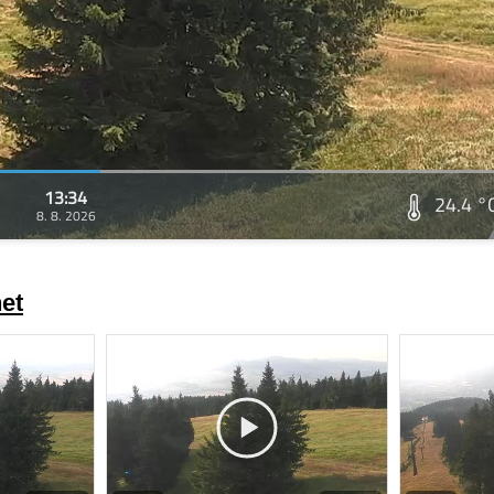
13:34
24.4 °
8. 8. 2026
et