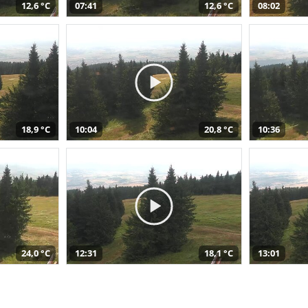
12,6 °C
07:41
12,6 °C
08:02
18,9 °C
10:04
20,8 °C
10:36
24,0 °C
12:31
18,1 °C
13:01