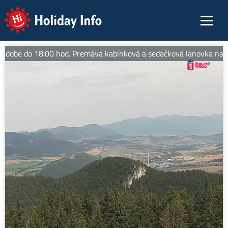
Holiday Info
 dobe do 18:00 hod. Premáva kabínková a sedačková lanovka na vrch