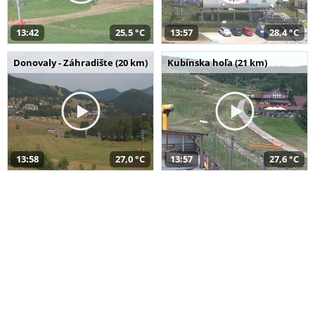
13:42
25,5 °C
13:57
28,4 °C
Donovaly - Záhradište (20 km)
Kubínska hoľa (21 km)
13:58
27,0 °C
13:57
27,6 °C