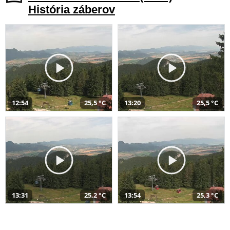
História záberov
12:54
25,5 °C
13:20
25,5 °C
13:31
25,2 °C
13:54
25,3 °C