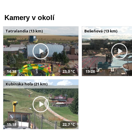
Kamery v okolí
Tatralandia (13 km)
Bešeňová (13 km)
14:38
23,0 °C
15:28
Kubínska hoľa (21 km)
15:18
22,7 °C