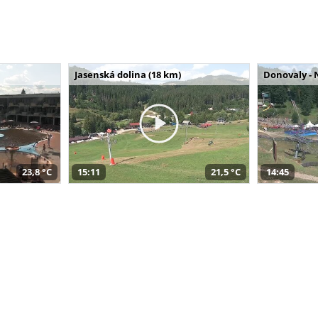
Jasenská dolina (18 km)
Donovaly - 
23,8 °C
15:11
21,5 °C
14:45