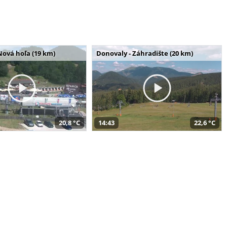
Nová hoľa (19 km)
Donovaly - Záhradište (20 km)
20,8 °C
14:43
22,6 °C