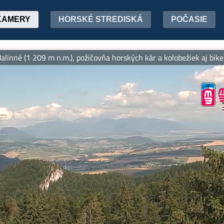
KAMERY
HORSKÉ STREDISKÁ
POČASIE
 209 m n.m.), požičovňa horských kár a kolobežiek aj bikepark. Via