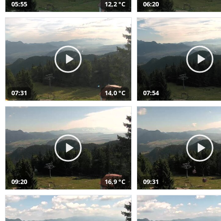
05:55
12,2 °C
06:20
07:31
14,0 °C
07:54
09:20
16,9 °C
09:31