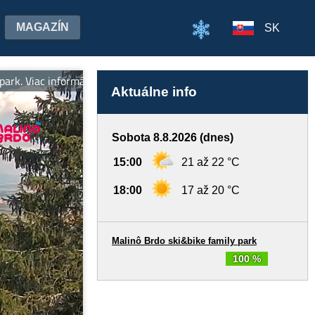
MAGAZÍN
SK
c informácií na skipark.sk.
Aktuálne info
Sobota 8.8.2026 (dnes)
15:00
21 až 22 °C
18:00
17 až 20 °C
Malinô Brdo ski&bike family park
100 %