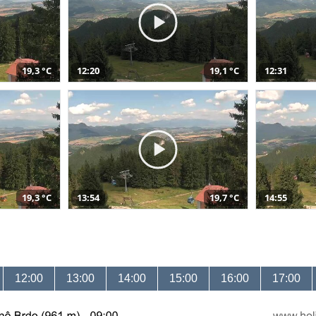
19,3 °C
12:20
19,1 °C
12:31
19,3 °C
13:54
19,7 °C
14:55
12:00
13:00
14:00
15:00
16:00
17:00