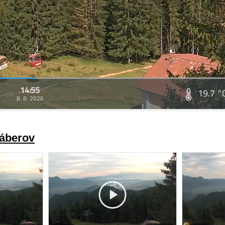
14:55
19.7 °
8. 8. 2026
záberov