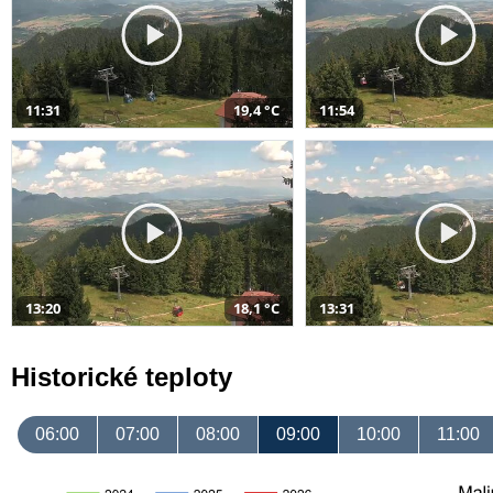
11:31
19,4 °C
11:54
13:20
18,1 °C
13:31
Historické teploty
06:00
07:00
08:00
09:00
10:00
11:00