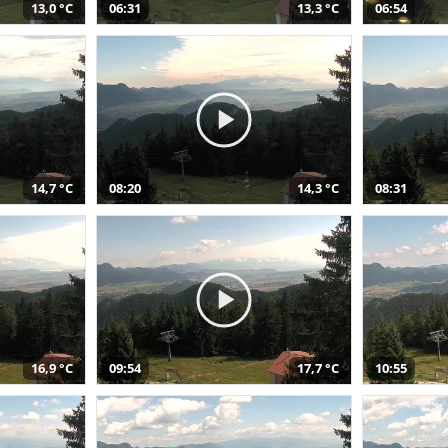
13,0 °C
06:31
13,3 °C
06:54
14,7 °C
08:20
14,3 °C
08:31
16,9 °C
09:54
17,7 °C
10:55