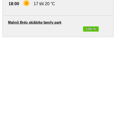
18:00
17 tól 20 °C
Malinô Brdo ski&bike family park
100 %