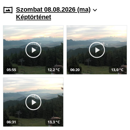
Szombat 08.08.2026 (ma)
Képtörténet
05:55
12,2 °C
06:20
13,0 °C
06:31
13,3 °C