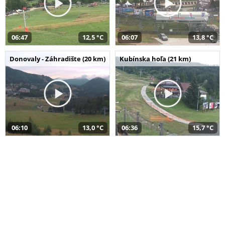
06:47
12,5 °C
06:07
13,8 °C
Donovaly - Záhradište (20 km)
Kubínska hoľa (21 km)
06:10
13,0 °C
06:36
15,7 °C