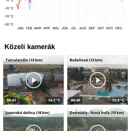
Közeli kamerák
Tatralandia (13 km)
Bešeňová (13 km)
06:41
14,7 °C
06:49
15,9 °C
Jasenská dolina (18 km)
Donovaly - Nová hoľa (19 km)