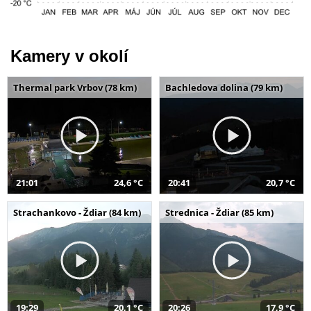
Kamery v okolí
Thermal park Vrbov (78 km)
Bachledova dolina (79 km)
21:01
24,6 °C
20:41
20,7 °C
Strachankovo - Ždiar (84 km)
Strednica - Ždiar (85 km)
19:29
20,1 °C
20:26
17,9 °C