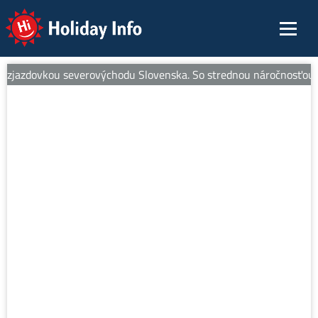
Holiday Info
zjazdovkou severovýchodu Slovenska. So strednou náročnosťou je id