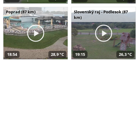
Poprad (87 km)
Slovenský raj - Podlesok (87
km)
18:54
28,9 °C
19:15
26,3 °C