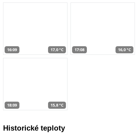
16:09
17,0 °C
17:08
16,0 °C
18:09
15,8 °C
Historické teploty