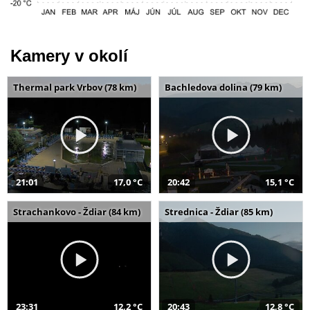
Kamery v okolí
Thermal park Vrbov (78 km)
Bachledova dolina (79 km)
21:01
17,0 °C
20:42
15,1 °C
Strachankovo - Ždiar (84 km)
Strednica - Ždiar (85 km)
23:31
12,2 °C
20:43
12,8 °C