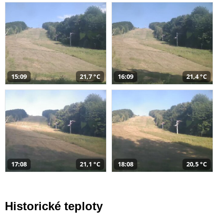
15:09
21,7 °C
16:09
21,4 °C
17:08
21,1 °C
18:08
20,5 °C
Historické teploty