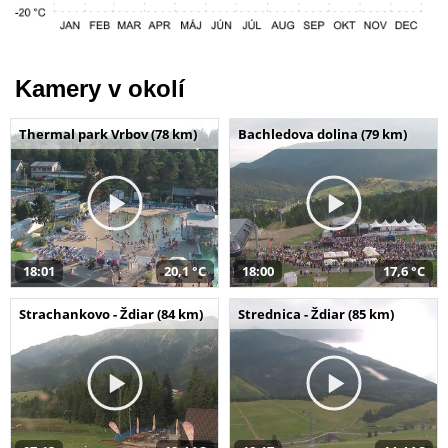
Kamery v okolí
Thermal park Vrbov (78 km)
Bachledova dolina (79 km)
18:01
20,1 °C
18:00
17,6 °C
Strachankovo - Ždiar (84 km)
Strednica - Ždiar (85 km)