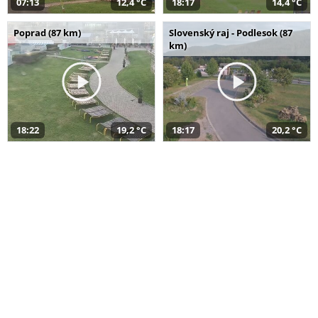
07:13
12,4 °C
18:17
14,4 °C
Poprad (87 km)
Slovenský raj - Podlesok (87
km)
18:22
19,2 °C
18:17
20,2 °C