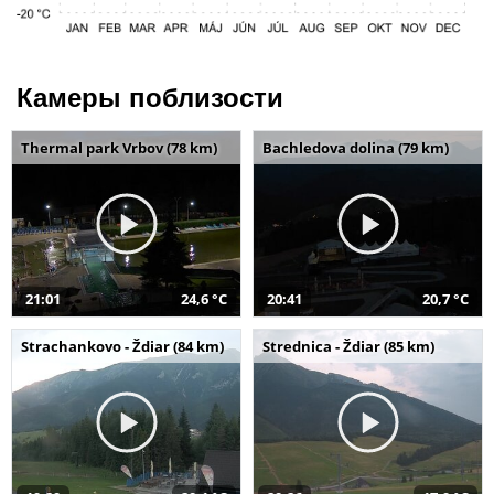
Камеры поблизости
Thermal park Vrbov (78 km)
Bachledova dolina (79 km)
21:01
24,6 °C
20:41
20,7 °C
Strachankovo - Ždiar (84 km)
Strednica - Ždiar (85 km)