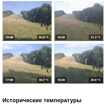
15:08
32,0 °C
16:09
31,3 °C
17:08
30,7 °C
18:08
29,8 °C
Исторические температуры