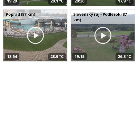
19:29
20,1 °C
20:26
17,9 °C
Poprad (87 km)
Slovenský raj - Podlesok (87
km)
18:54
28,9 °C
19:15
26,3 °C