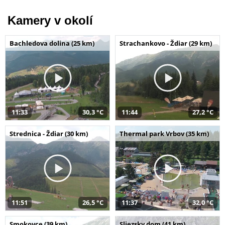
Kamery v okolí
Bachledova dolina (25 km)
Strachankovo - Ždiar (29 km)
11:33
30,3 °C
11:44
27,2 °C
Strednica - Ždiar (30 km)
Thermal park Vrbov (35 km)
11:51
26,5 °C
11:37
32,0 °C
Smokovce (39 km)
Sliezsky dom (41 km)