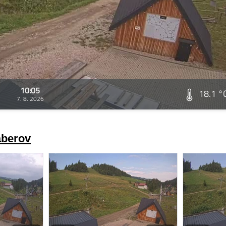
10:05
18.1 °
7. 8. 2026
áberov