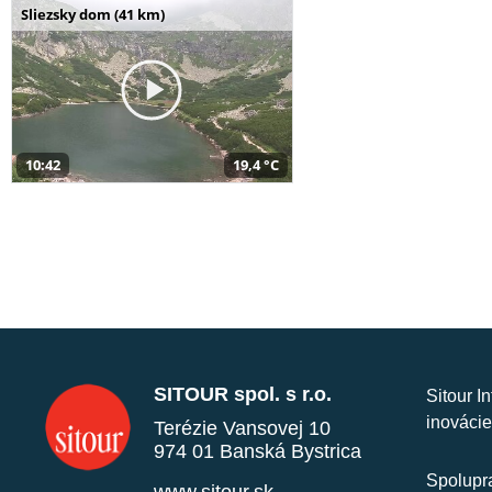
Sliezsky dom (41 km)
10:42
19,4 °C
SITOUR spol. s r.o.
Sitour I
inovácie
Terézie Vansovej 10
974 01 Banská Bystrica
Spolupra
www.sitour.sk