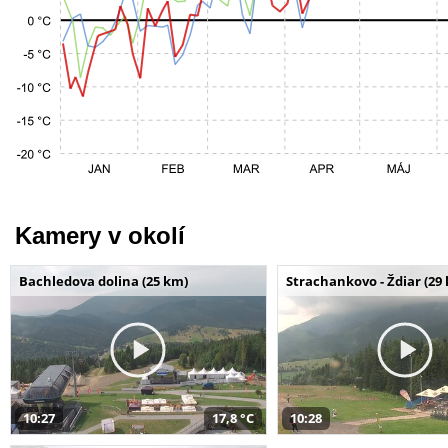
Kamery v okolí
Bachledova dolina (25 km)
Strachankovo - Ždiar (29
10:27
17,8 °C
10:28