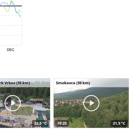
k Vrbov (35 km)
Smokovce (39 km)
22,5 °C
10:25
21,5 °C