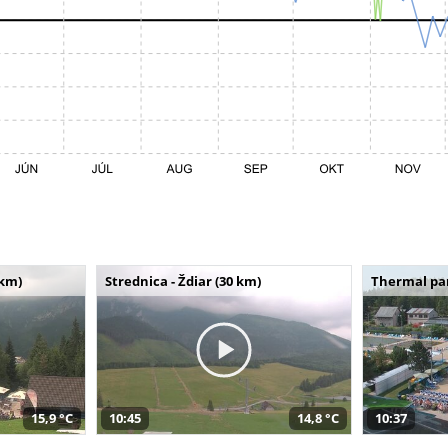
 km)
Strednica - Ždiar (30 km)
Thermal par
15,9 °C
10:45
14,8 °C
10:37