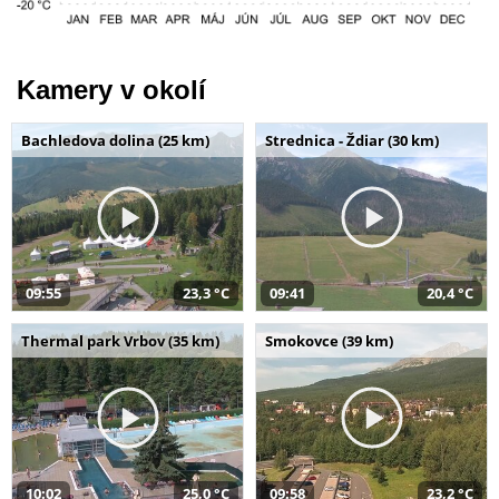
Kamery v okolí
Bachledova dolina (25 km)
Strednica - Ždiar (30 km)
09:55
23,3 °C
09:41
20,4 °C
Thermal park Vrbov (35 km)
Smokovce (39 km)
10:02
25,0 °C
09:58
23,2 °C