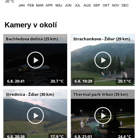
Kamery v okolí
Bachledova dolina (25 km)
Strachankovo - Ždiar (29 km)
6.8. 20:41
20,7 °C
6.8. 19:29
20,1 °C
Strednica - Ždiar (30 km)
Thermal park Vrbov (35 km)
6.8. 20:26
17,9 °C
6.8. 21:01
24,6 °C