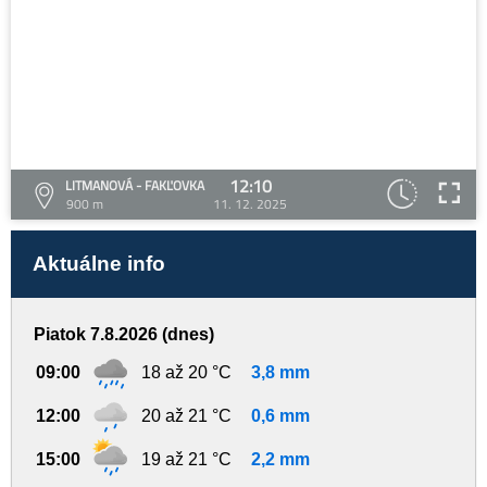
12:10
LITMANOVÁ - FAKĽOVKA
900 m
11. 12. 2025
Aktuálne info
Piatok 7.8.2026 (dnes)
09:00
18 až 20 °C
3,8 mm
12:00
20 až 21 °C
0,6 mm
15:00
19 až 21 °C
2,2 mm