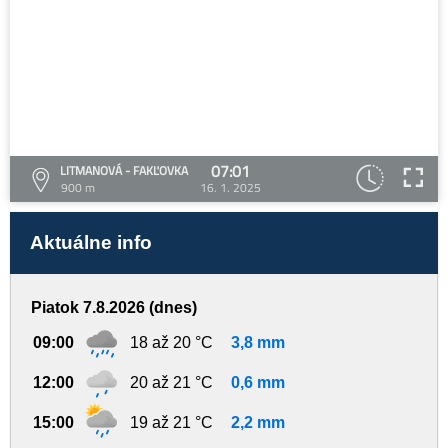
07:01
LITMANOVÁ - FAKĽOVKA
900 m
16. 1. 2025
Aktuálne info
Piatok 7.8.2026 (dnes)
09:00
18 až 20 °C
3,8 mm
12:00
20 až 21 °C
0,6 mm
15:00
19 až 21 °C
2,2 mm