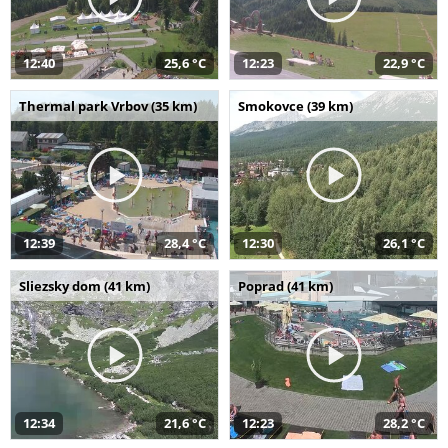
12:40
25,6 °C
12:23
22,9 °C
Thermal park Vrbov (35 km)
Smokovce (39 km)
12:39
28,4 °C
12:30
26,1 °C
Sliezsky dom (41 km)
Poprad (41 km)
12:34
21,6 °C
12:23
28,2 °C