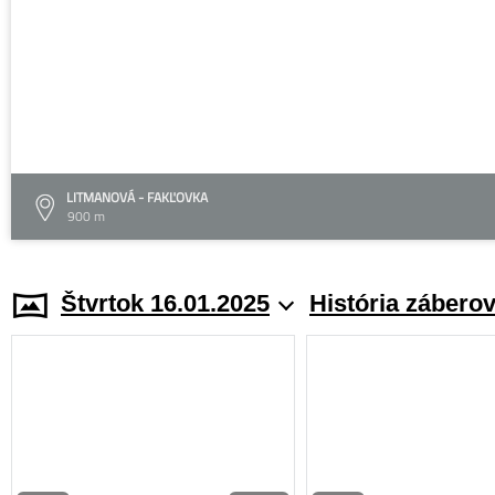
LITMANOVÁ - FAKĽOVKA
900 m
Štvrtok 16.01.2025
História zábero