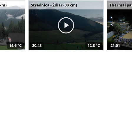
 km)
Strednica - Ždiar (30 km)
Thermal par
14,6 °C
20:43
12,8 °C
21:01