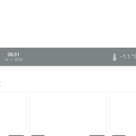
06:31
-1.1 °
16. 1. 2025
v