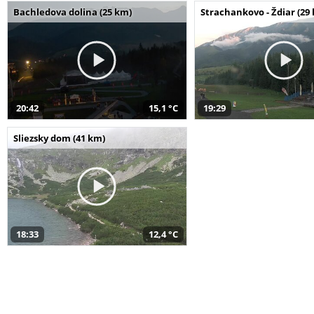
Bachledova dolina (25 km)
Strachankovo - Ždiar (29
20:42
15,1 °C
19:29
Sliezsky dom (41 km)
18:33
12,4 °C