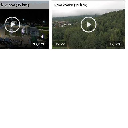
k Vrbov (35 km)
Smokovce (39 km)
17,0 °C
19:27
17,5 °C