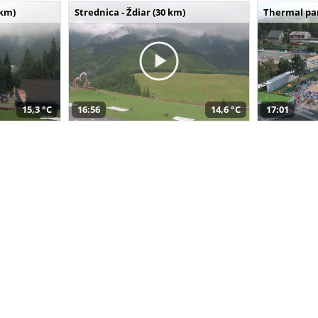
 km)
Strednica - Ždiar (30 km)
Thermal par
15,3 °C
16:56
14,6 °C
17:01