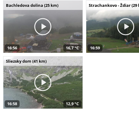
Bachledova dolina (25 km)
Strachankovo - Ždiar (29
16:56
16,7 °C
16:59
Sliezsky dom (41 km)
16:58
12,9 °C