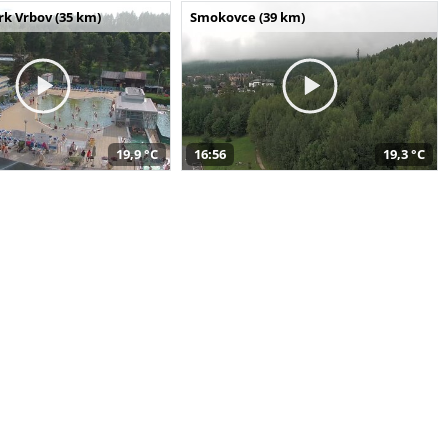
k Vrbov (35 km)
Smokovce (39 km)
19,9 °C
16:56
19,3 °C