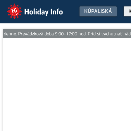
Holiday Info
KÚPALISKÁ
denne. Prevádzková doba 9:00-17:00 hod. Príď si vychutnať nádher