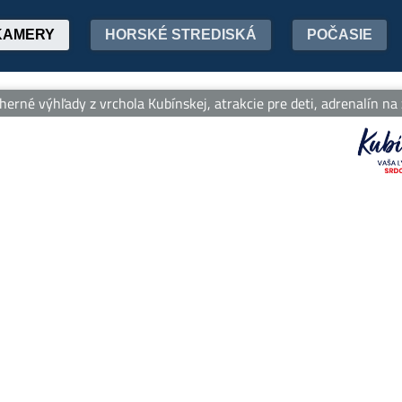
KAMERY
HORSKÉ STREDISKÁ
POČASIE
né výhľady z vrchola Kubínskej, atrakcie pre deti, adrenalín na z