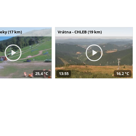
seky (17 km)
Vrátna - CHLEB (19 km)
25,4 °C
13:55
16,2 °C