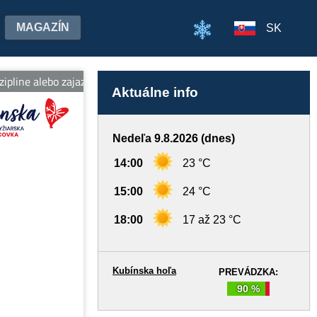
MAGAZÍN
SK
ipline alebo zajazdiť si v novootvorenom BIKEPARKu.
Aktuálne info
Nedeľa 9.8.2026 (dnes)
14:00
23 °C
15:00
24 °C
18:00
17 až 23 °C
Kubínska hoľa
PREVÁDZKA:
90 %