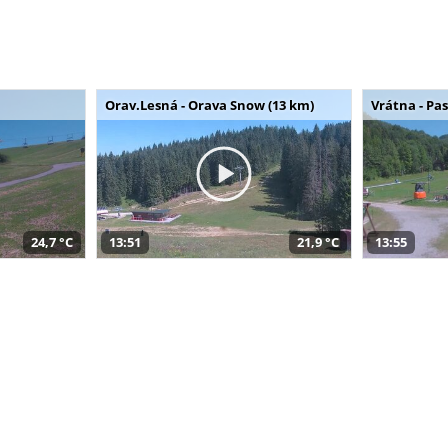
Orav.Lesná - Orava Snow (13 km)
Vrátna - Pa
24,7 °C
13:51
21,9 °C
13:55