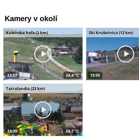
Kamery v okolí
Kubínska hoľa (2 km)
Ski Krušetnica (12 km)
13:57
24,4 °C
13:55
Tatralandia (23 km)
13:39
24,7 °C