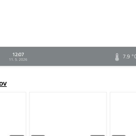
12:07
7.9 °
11. 5. 2026
rov