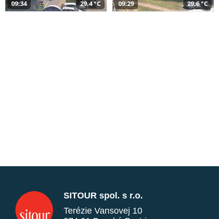
09:34
29,4 °C
09:29
29,6 °C
SITOUR spol. s r.o.
Terézie Vansovej 10