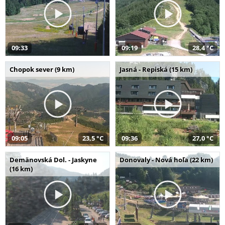
09:33
09:19
28,4 °C
Chopok sever (9 km)
Jasná - Repiská (15 km)
09:05
23,5 °C
09:36
27,0 °C
Demänovská Dol. - Jaskyne
Donovaly - Nová hoľa (22 km)
(16 km)