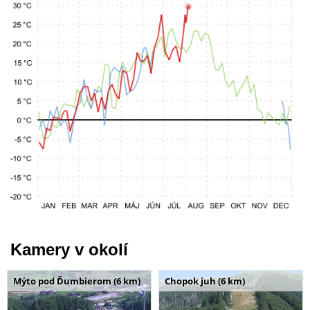
Kamery v okolí
Mýto pod Ďumbierom (6 km)
Chopok juh (6 km)