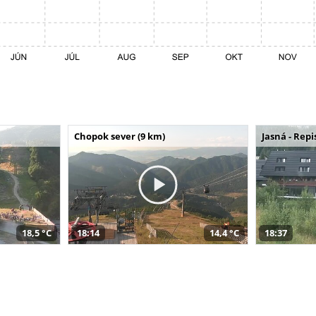
Chopok sever (9 km)
Jasná - Repi
18,5 °C
18:14
14,4 °C
18:37