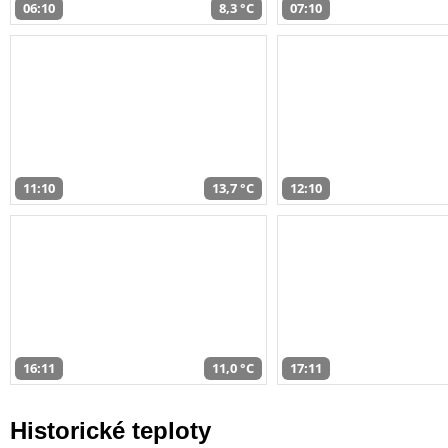
06:10
8,3 °C
07:10
11:10
13,7 °C
12:10
16:11
11,0 °C
17:11
Historické teploty