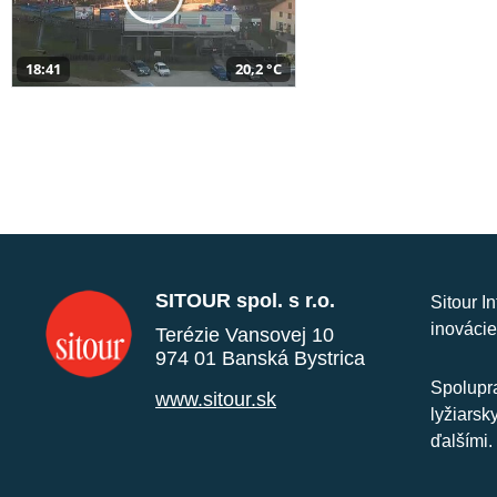
18:41
20,2 °C
SITOUR spol. s r.o.
Sitour I
inovácie
Terézie Vansovej 10
974 01 Banská Bystrica
Spolupra
www.sitour.sk
lyžiarsk
ďalšími.