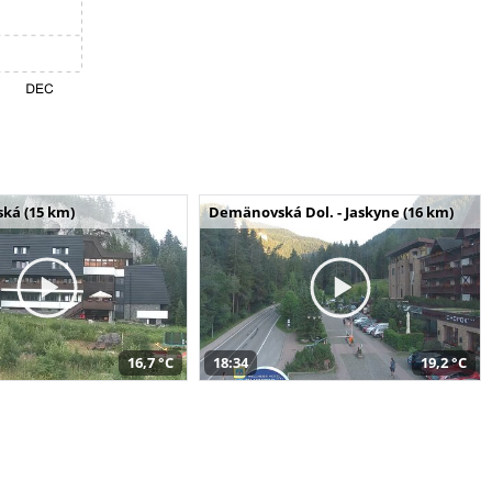
ská (15 km)
Demänovská Dol. - Jaskyne (16 km)
16,7 °C
18:34
19,2 °C