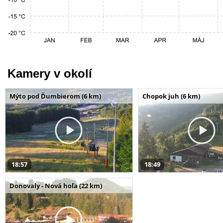
Kamery v okolí
Mýto pod Ďumbierom (6 km)
Chopok juh (6 km)
18:57
18:49
Donovaly - Nová hoľa (22 km)