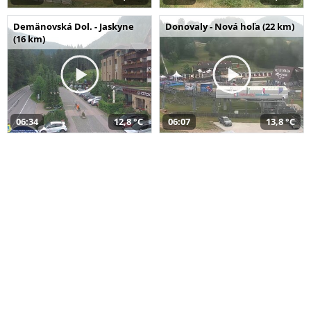
Demänovská Dol. - Jaskyne
Donovaly - Nová hoľa (22 km)
(16 km)
06:34
12,8 °C
06:07
13,8 °C