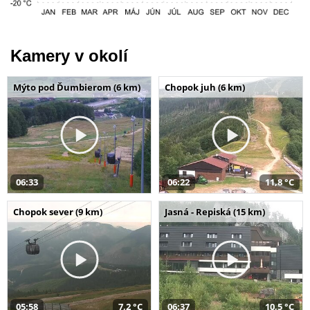
Kamery v okolí
Mýto pod Ďumbierom (6 km)
Chopok juh (6 km)
06:33
06:22
11,8 °C
Chopok sever (9 km)
Jasná - Repiská (15 km)
05:58
7,2 °C
06:37
10,5 °C