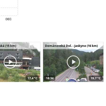
ská (15 km)
Demänovská Dol. - Jaskyne (16 km)
17,4 °C
18:34
19,7 °C