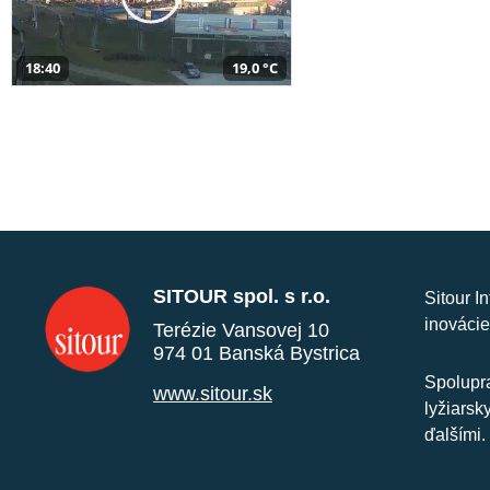
18:40
19,0 °C
SITOUR spol. s r.o.
Sitour I
inovácie
Terézie Vansovej 10
974 01 Banská Bystrica
Spolupra
www.sitour.sk
lyžiarsk
ďalšími.