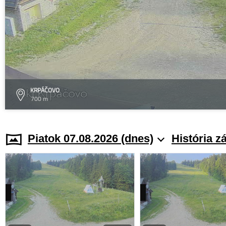
KRPÁČOVO
700 m
Piatok 07.08.2026 (dnes)
História z