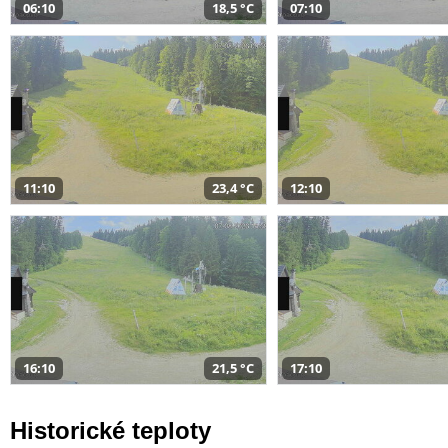
06:10
18,5 °C
07:10
11:10
23,4 °C
12:10
16:10
21,5 °C
17:10
Historické teploty