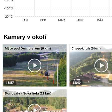
Kamery v okolí
Mýto pod Ďumbierom (6 km)
Chopok juh (6 km)
18:57
18:49
Donovaly - Nová hoľa (22 km)