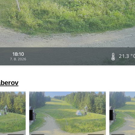
18:10
21.3 °
7. 8. 2026
áberov