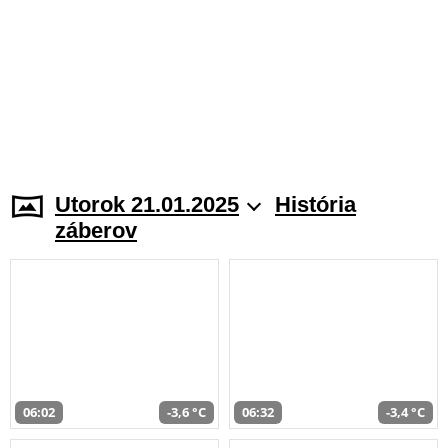
Utorok 21.01.2025
História
záberov
06:02
-3,6 °C
06:32
-3,4 °C