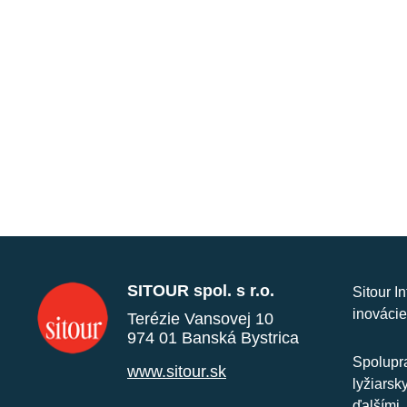
SITOUR spol. s r.o.
Sitour I
inovácie
Terézie Vansovej 10
974 01 Banská Bystrica
Spolupra
www.sitour.sk
lyžiarsk
ďalšími.