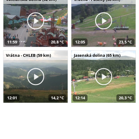
11:59
20,8 °C
12:05
23,5 °C
Vrátna - CHLEB (59 km)
Jasenská dolina (65 km)
12:01
14,2 °C
12:14
20,3 °C