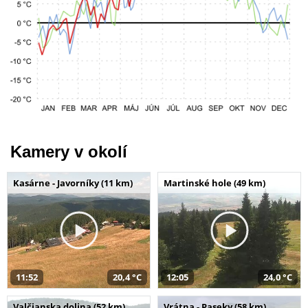
Kamery v okolí
Kasárne - Javorníky (11 km)
Martinské hole (49 km)
11:52
20,4 °C
12:05
24,0 °C
Valčianska dolina (52 km)
Vrátna - Paseky (58 km)