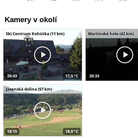
Kamery v okolí
Ski Centrum Kohútka (11 km)
Martinské hole (42 km)
20:43
17,5 °C
20:33
Jasenská dolina (57 km)
18:15
18,8 °C