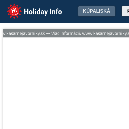
Holiday Info
KÚPALISKÁ
.kasarnejavorniky.sk -- Viac informácií: www.kasarnejavorniky.sk