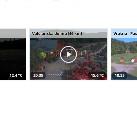
Valčianska dolina (46 km)
Vrátna - Pa
12,4 °C
20:35
15,6 °C
18:35