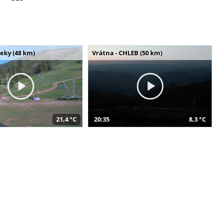
seky (48 km)
Vrátna - CHLEB (50 km)
21,4 °C
20:35
8,3 °C