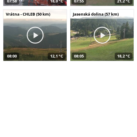
07:58
18,0 °C
07:55
21,2 °C
Vrátna - CHLEB (50 km)
Jasenská dolina (57 km)
08:00
12,1 °C
08:05
18,2 °C