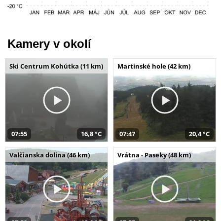
Kamery v okolí
Ski Centrum Kohútka (11 km)
Martinské hole (42 km)
07:55
16,8 °C
07:47
20,4 °C
Valčianska dolina (46 km)
Vrátna - Paseky (48 km)