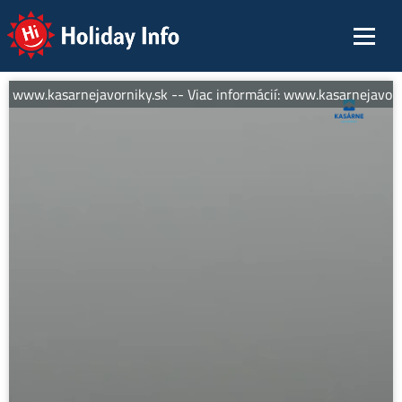
Holiday Info
í: www.kasarnejavorniky.sk -- Viac informácií: www.kasarnejavorni