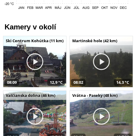
Kamery v okolí
Ski Centrum Kohútka (11 km)
Martinské hole (42 km)
08:09
12,9 °C
08:02
14,3 °C
Valčianska dolina (46 km)
Vrátna - Paseky (48 km)