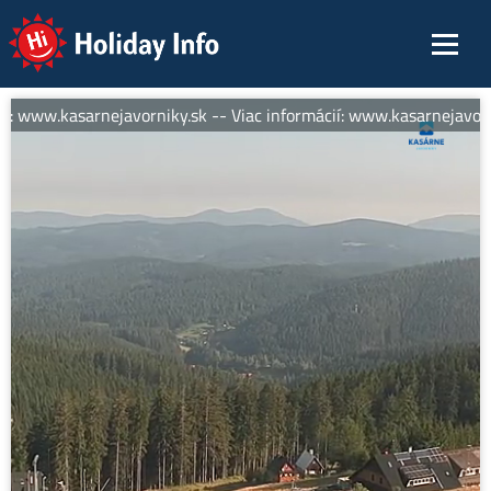
Holiday Info
í: www.kasarnejavorniky.sk -- Viac informácií: www.kasarnejavorni