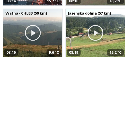
08:14
15,7 °C
08:10
18,7 °C
Vrátna - CHLEB (50 km)
Jasenská dolina (57 km)
08:16
9,6 °C
08:19
15,2 °C