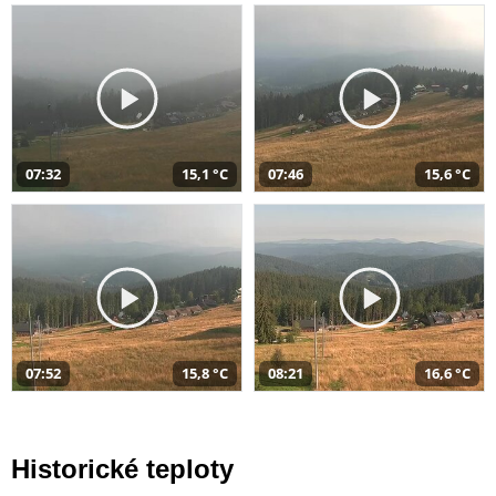
07:32
15,1 °C
07:46
15,6 °C
07:52
15,8 °C
08:21
16,6 °C
Historické teploty