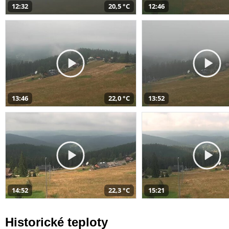
12:32
20,5 °C
12:46
13:46
22,0 °C
13:52
14:52
22,3 °C
15:21
Historické teploty