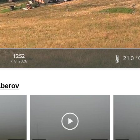
15:52
21.0 °
7. 8. 2026
áberov