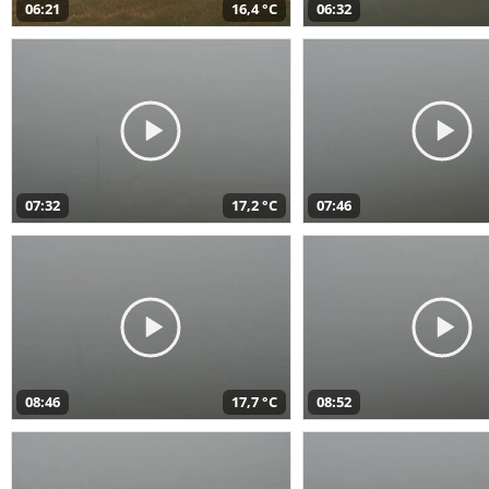
06:21
16,4 °C
06:32
07:32
17,2 °C
07:46
08:46
17,7 °C
08:52