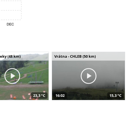
seky (48 km)
Vrátna - CHLEB (50 km)
23,3 °C
16:02
15,3 °C