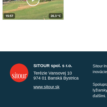
15:57
20,3 °C
SITOUR spol. s r.o.
Sitour I
inovácie
Terézie Vansovej 10
974 01 Banská Bystrica
Spolupra
www.sitour.sk
lyžiarsk
ďalšími.