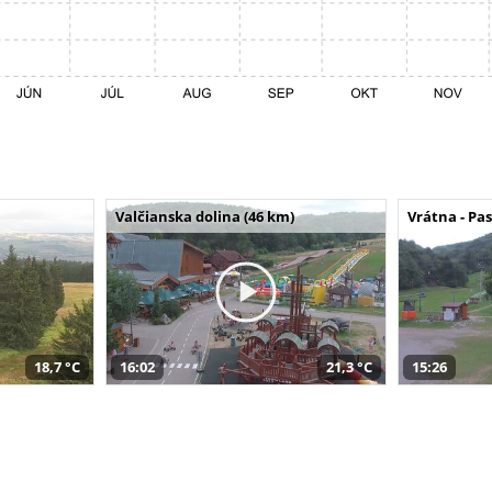
Valčianska dolina (46 km)
Vrátna - Pa
18,7 °C
16:02
21,3 °C
15:26