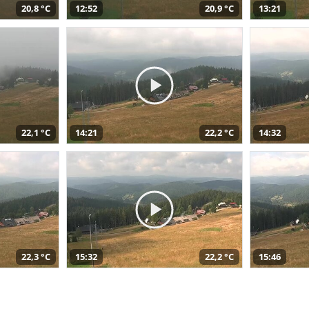
20,8 °C
12:52
20,9 °C
13:21
22,1 °C
14:21
22,2 °C
14:32
22,3 °C
15:32
22,2 °C
15:46