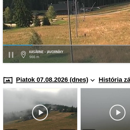
KASÁRNE - JAVORNÍKY
966 m
Piatok 07.08.2026 (dnes)
História z