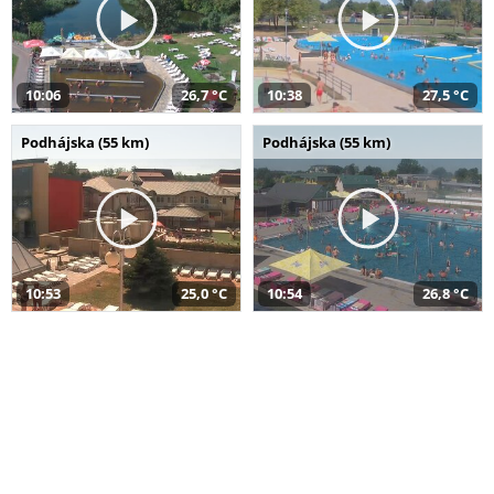
10:06
26,7 °C
10:38
27,5 °C
Podhájska (55 km)
Podhájska (55 km)
10:53
25,0 °C
10:54
26,8 °C