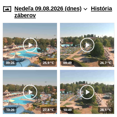
Nedeľa 09.08.2026 (dnes)
História
záberov
09:26
25,9 °C
09:49
26,7 °C
10:26
27,8 °C
10:49
28,1 °C