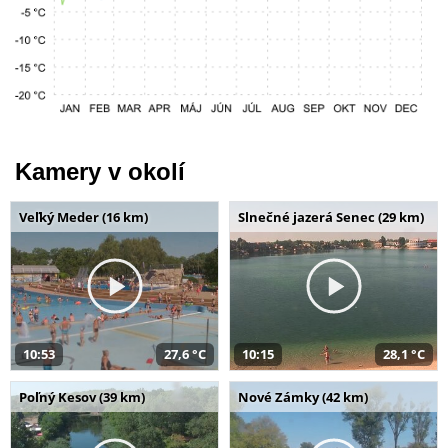
Kamery v okolí
Veľký Meder (16 km)
Slnečné jazerá Senec (29 km)
10:53
27,6 °C
10:15
28,1 °C
Poľný Kesov (39 km)
Nové Zámky (42 km)