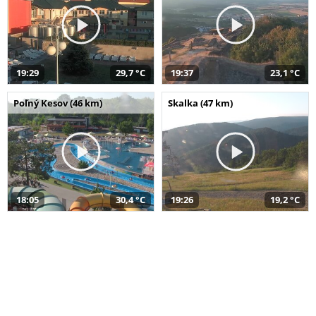
19:29
29,7 °C
19:37
23,1 °C
Poľný Kesov (46 km)
Skalka (47 km)
18:05
30,4 °C
19:26
19,2 °C