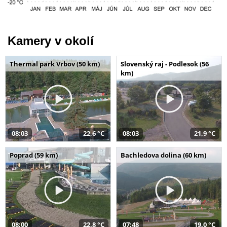
Kamery v okolí
Thermal park Vrbov (50 km)
Slovenský raj - Podlesok (56
km)
08:03
22,6 °C
08:03
21,9 °C
Poprad (59 km)
Bachledova dolina (60 km)
08:00
22,8 °C
07:48
19,0 °C