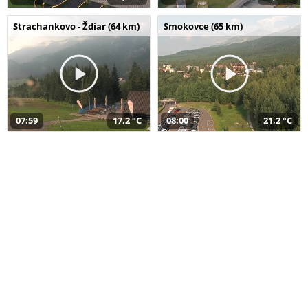
Strachankovo - Ždiar (64 km)
Smokovce (65 km)
07:59
17,2 °C
08:00
21,2 °C