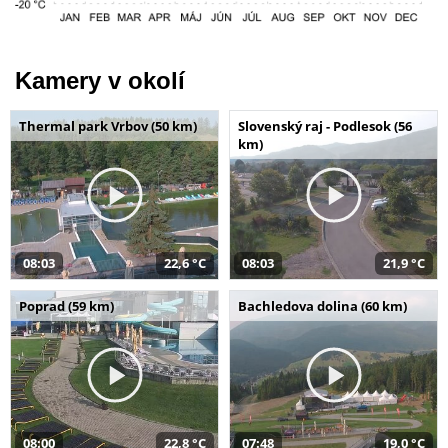
Kamery v okolí
Thermal park Vrbov (50 km)
Slovenský raj - Podlesok (56
km)
08:03
22,6 °C
08:03
21,9 °C
Poprad (59 km)
Bachledova dolina (60 km)
08:00
22,8 °C
07:48
19,0 °C