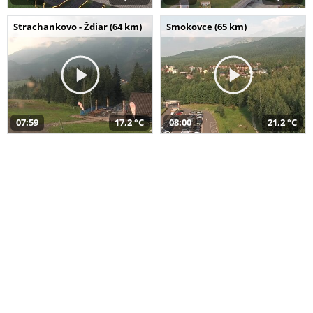
Strachankovo - Ždiar (64 km)
Smokovce (65 km)
07:59
17,2 °C
08:00
21,2 °C