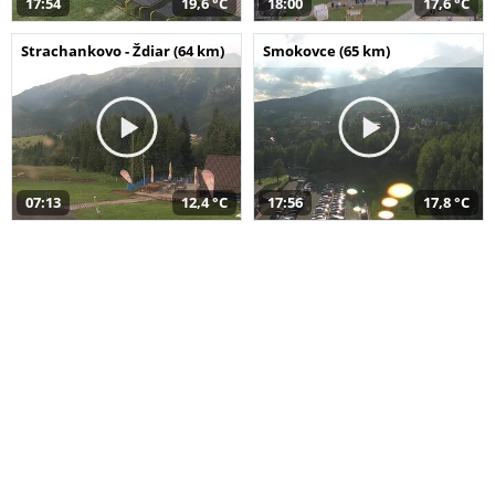
17:54
19,6 °C
18:00
17,6 °C
Strachankovo - Ždiar (64 km)
Smokovce (65 km)
07:13
12,4 °C
17:56
17,8 °C