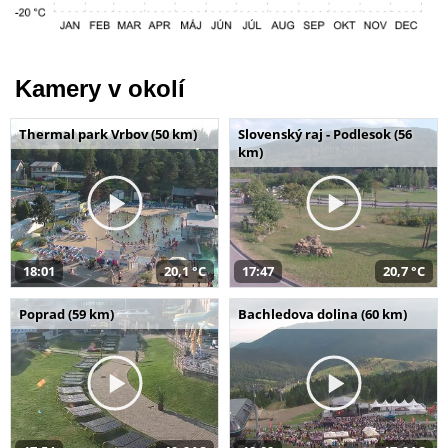
Kamery v okolí
Thermal park Vrbov (50 km)
Slovenský raj - Podlesok (56
km)
18:01
20,1 °C
17:47
20,7 °C
Poprad (59 km)
Bachledova dolina (60 km)