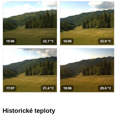
15:06
22,7 °C
16:06
22,0 °C
17:07
21,4 °C
18:06
20,6 °C
Historické teploty