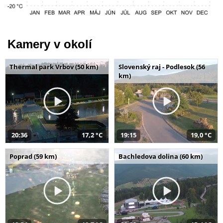
Kamery v okolí
Thermal park Vrbov (50 km)
Slovenský raj - Podlesok (56
km)
20:36
17,2 °C
19:15
19,0 °C
Poprad (59 km)
Bachledova dolina (60 km)