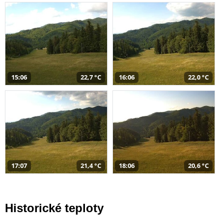
15:06
22,7 °C
16:06
22,0 °C
17:07
21,4 °C
18:06
20,6 °C
Historické teploty