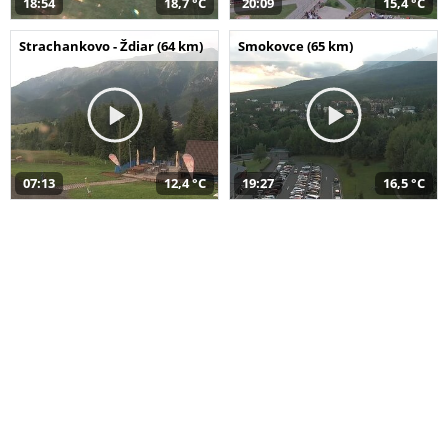
18:54
18,7 °C
20:09
15,4 °C
Strachankovo - Ždiar (64 km)
Smokovce (65 km)
07:13
12,4 °C
19:27
16,5 °C