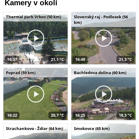
Kamery v okolí
Thermal park Vrbov (50 km)
Slovenský raj - Podlesok (56
km)
16:37
21,1 °C
16:49
21,3 °C
Poprad (59 km)
Bachledova dolina (60 km)
16:22
20,7 °C
16:25
18,5 °C
Strachankovo - Ždiar (64 km)
Smokovce (65 km)