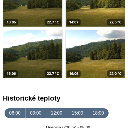
13:06
22,7 °C
14:07
22,5 °C
15:06
22,7 °C
16:06
22,0 °C
Historické teploty
06:00
09:00
12:00
15:00
18:00