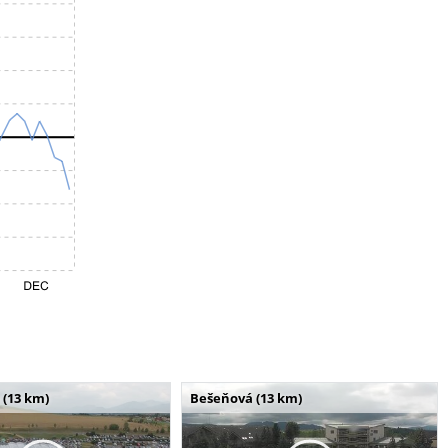
 (13 km)
Bešeňová (13 km)