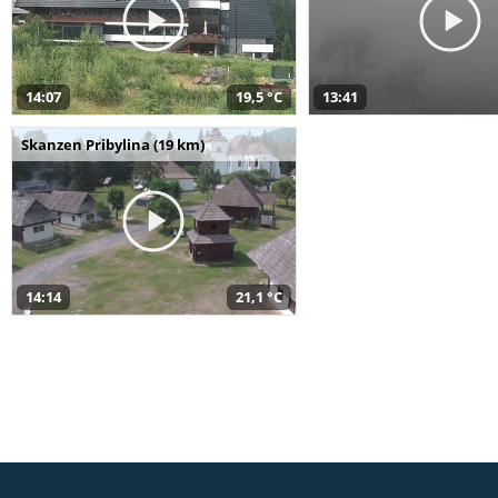
14:07
19,5 °C
13:41
Skanzen Pribylina (19 km)
14:14
21,1 °C