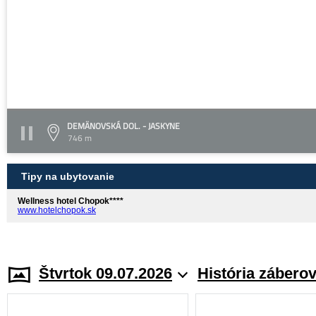
DEMÄNOVSKÁ DOL. - JASKYNE
746 m
Tipy na ubytovanie
Wellness hotel Chopok****
www.hotelchopok.sk
Štvrtok 09.07.2026
História zábero