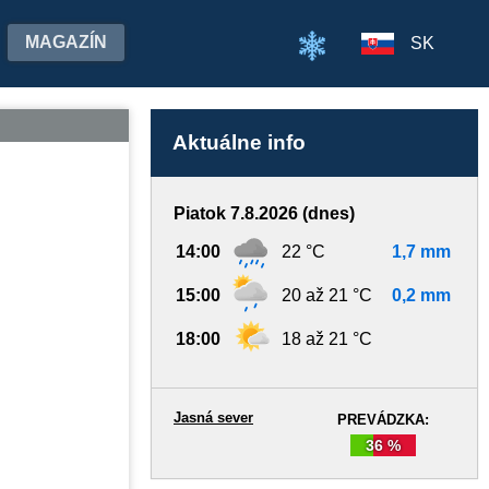
MAGAZÍN
SK
Aktuálne info
Piatok 7.8.2026 (dnes)
14:00
22 °C
1,7 mm
15:00
20 až 21 °C
0,2 mm
18:00
18 až 21 °C
Jasná sever
PREVÁDZKA:
36 %