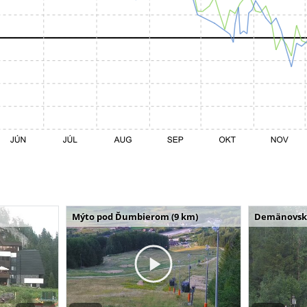
Mýto pod Ďumbierom (9 km)
Demänovská 