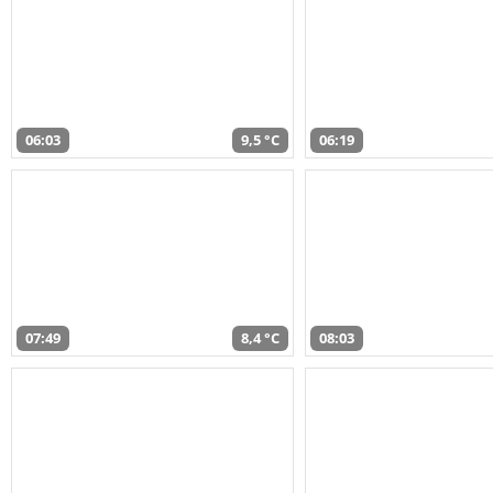
06:03
9,5 °C
06:19
07:49
8,4 °C
08:03