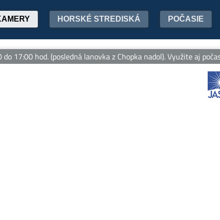
KAMERY
HORSKÉ STREDISKÁ
POČASIE
17:00 hod. (posledná lanovka z Chopka nadol). Využite aj počas le