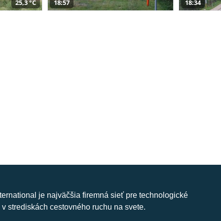
25,3 °C
18:57
18:34
nternational je najväčšia firemná sieť pre technologické
 v strediskách cestovného ruchu na svete.