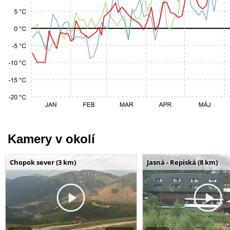
Kamery v okolí
Chopok sever (3 km)
Jasná - Repiská (8 km)