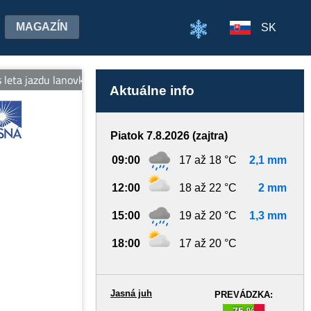
MAGAZÍN
SK
ta jazdu lanovkami na oboch stranách Chopka v cene jedného lístka
Aktuálne info
Piatok 7.8.2026 (zajtra)
09:00
17 až 18 °C
2,1 mm
12:00
18 až 22 °C
2 mm
15:00
19 až 20 °C
1,3 mm
18:00
17 až 20 °C
Jasná juh
PREVÁDZKA:
75 %