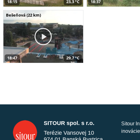
18:15
23,3 °C
18:37
Bešeňová (22 km)
18:47
29,7 °C
SITOUR spol. s r.o.
Sitour I
inovácie
Terézie Vansovej 10
974 01 Banská Bystrica