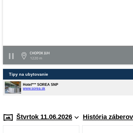
CHOPOK JUH
1220 m
Tipy na ubytovanie
Hotel*** SOREA SNP
www.sorea.sk
Štvrtok 11.06.2026
História záberov