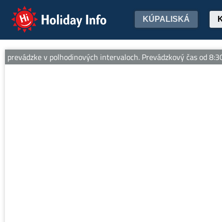
Holiday Info
KÚPALISKÁ
revádzke v polhodinových intervaloch. Prevádzkový čas od 8:30 do 