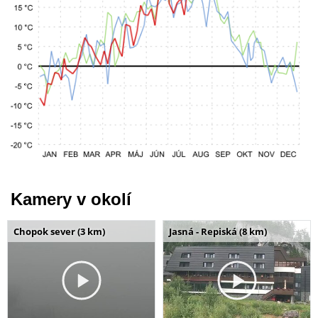
Kamery v okolí
Chopok sever (3 km)
Jasná - Repiská (8 km)