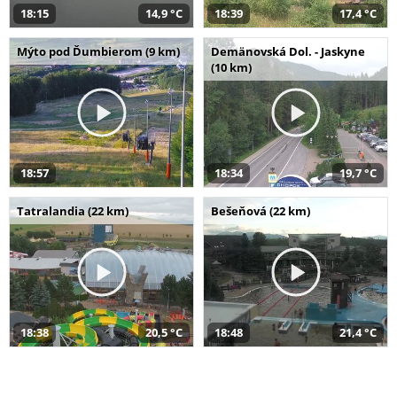
18:15
14,9 °C
18:39
17,4 °C
Mýto pod Ďumbierom (9 km)
Demänovská Dol. - Jaskyne
(10 km)
18:57
18:34
19,7 °C
Tatralandia (22 km)
Bešeňová (22 km)
18:38
20,5 °C
18:48
21,4 °C