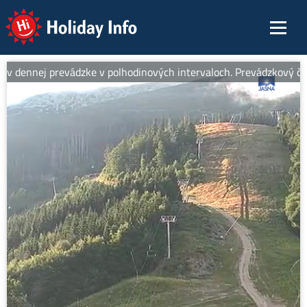
Holiday Info
v dennej prevádzke v polhodinových intervaloch. Prevádzkový čas o