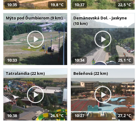
10:35
19,8 °C
10:37
22,5 °C
Mýto pod Ďumbierom (9 km)
Demänovská Dol. - Jaskyne
(10 km)
10:33
10:34
25,1 °C
Tatralandia (22 km)
Bešeňová (22 km)
10:38
26,5 °C
10:27
27,2 °C