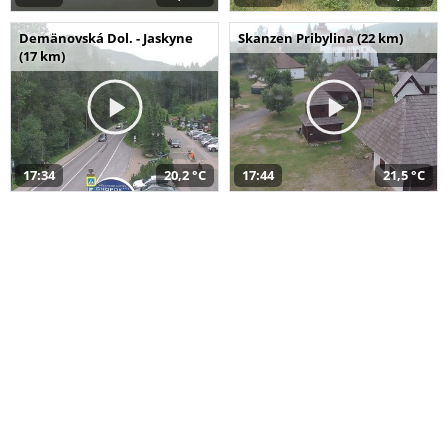
Demänovská Dol. - Jaskyne
Skanzen Pribylina (22 km)
(17 km)
17:34
20,2 °C
17:44
21,5 °C