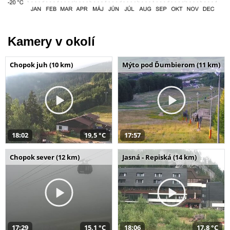
Kamery v okolí
Chopok juh (10 km)
Mýto pod Ďumbierom (11 km)
18:02
19,5 °C
17:57
Chopok sever (12 km)
Jasná - Repiská (14 km)
17:29
15,1 °C
18:06
17,8 °C