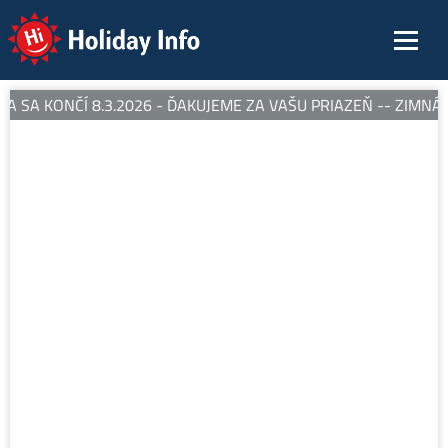
Holiday Info
 SA KONČÍ 8.3.2026 - ĎAKUJEME ZA VAŠU PRIAZEŇ -- ZIMNÁ 