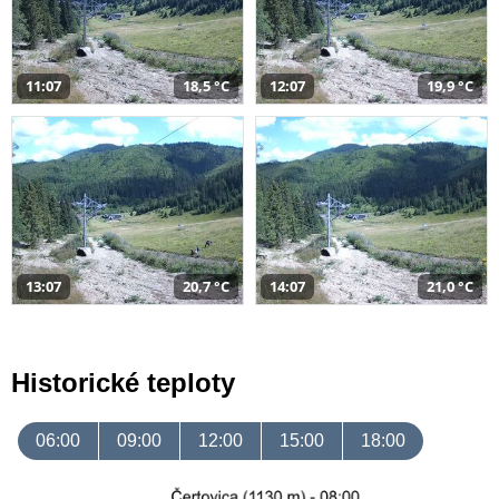
11:07
18,5 °C
12:07
19,9 °C
13:07
20,7 °C
14:07
21,0 °C
Historické teploty
06:00
09:00
12:00
15:00
18:00