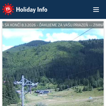
Holiday Info
 SA KONČÍ 8.3.2026 - ĎAKUJEME ZA VAŠU PRIAZEŇ -- ZIMNÁ S