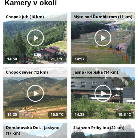
Kamery v okolí
Chopok juh (10 km)
Mýto pod Ďumbierom (11 km)
14:50
21,3 °C
14:57
Chopok sever (12 km)
Jasná - Repiská (14 km)
14:25
16,5 °C
14:38
19,3 °C
Demänovská Dol. - Jaskyne
Skanzen Pribylina (22 km)
(17 km)