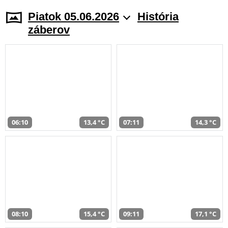
Piatok 05.06.2026
História
záberov
06:10
13,4 °C
07:11
14,3 °C
08:10
15,4 °C
09:11
17,1 °C