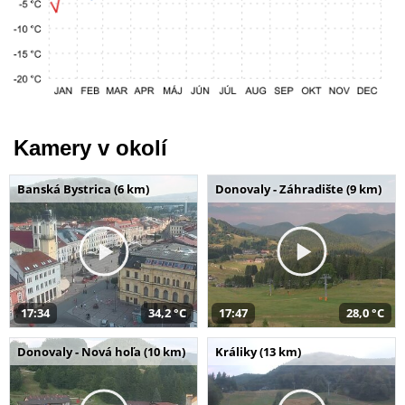
Kamery v okolí
Banská Bystrica (6 km)
Donovaly - Záhradište (9 km)
17:34
34,2 °C
17:47
28,0 °C
Donovaly - Nová hoľa (10 km)
Králiky (13 km)