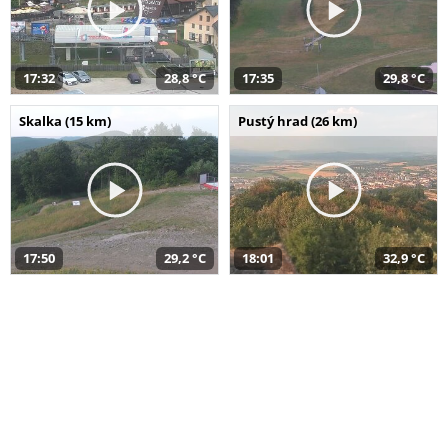
17:32
28,8 °C
17:35
29,8 °C
Skalka (15 km)
Pustý hrad (26 km)
17:50
29,2 °C
18:01
32,9 °C