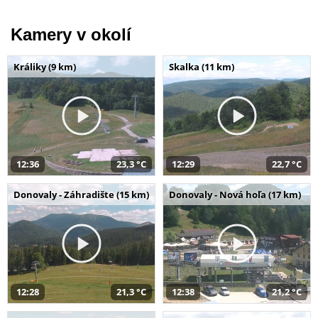
Kamery v okolí
Králiky (9 km)
Skalka (11 km)
12:36
23,3 °C
12:29
22,7 °C
Donovaly - Záhradište (15 km)
Donovaly - Nová hoľa (17 km)
12:28
21,3 °C
12:38
21,2 °C