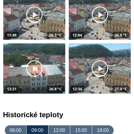
11:49
26,3 °C
12:04
26,6 °C
12:21
26,8 °C
12:34
27,0 °C
Historické teploty
06:00
09:00
12:00
15:00
18:00